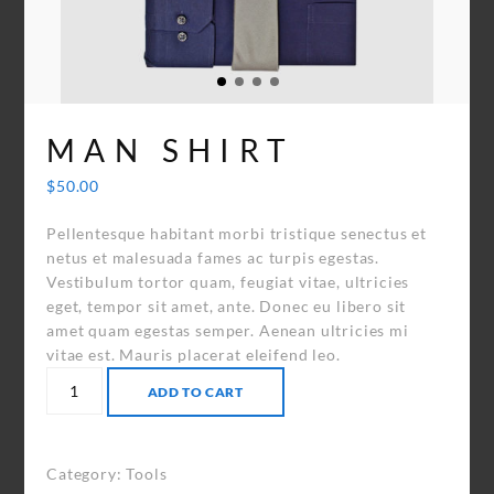
MAN SHIRT
$
50.00
Pellentesque habitant morbi tristique senectus et
netus et malesuada fames ac turpis egestas.
Vestibulum tortor quam, feugiat vitae, ultricies
eget, tempor sit amet, ante. Donec eu libero sit
amet quam egestas semper. Aenean ultricies mi
vitae est. Mauris placerat eleifend leo.
Man
ADD TO CART
Shirt
quantity
Category:
Tools